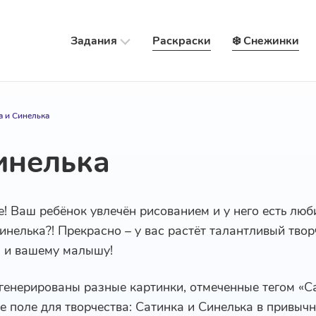
Задания
Раскраски
❄️ Снежинки
а и Синелька
инелька
е! Ваш ребёнок увлечён рисованием и у него есть лю
Синелька?! Прекрасно – у вас растёт талантливый тво
м и вашему малышу!
генерированы разные картинки, отмеченные тегом «С
 поле для творчества: Сатинка и Синелька в привычн