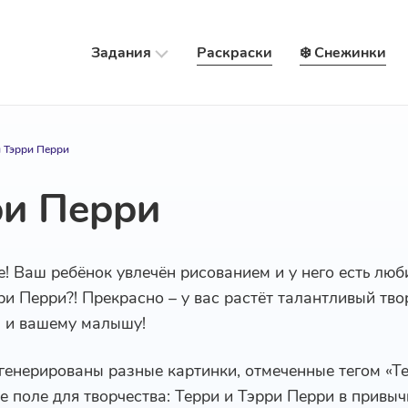
Задания
Раскраски
❄️ Снежинки
и Тэрри Перри
ри Перри
е! Ваш ребёнок увлечён рисованием и у него есть лю
рри Перри?! Прекрасно – у вас растёт талантливый тв
м и вашему малышу!
генерированы разные картинки, отмеченные тегом «Те
 поле для творчества: Терри и Тэрри Перри в привыч