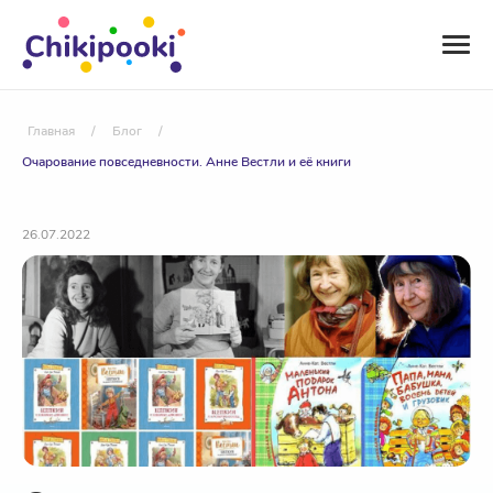
Главная
/
Блог
/
Очарование повседневности. Анне Вестли и её книги
26.07.2022