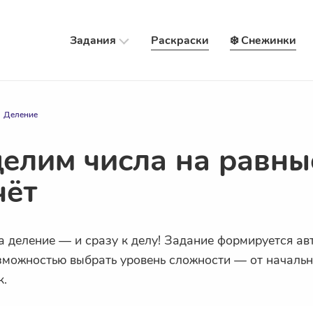
Задания
Раскраски
❄️ Снежинки
Деление
елим числа на равные
чёт
а деление
— и сразу к делу! Задание формируется авт
озможностью выбрать
уровень сложности
— от начальн
к.