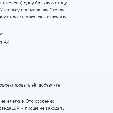
 на экран) одну большую птицу,
 Матильду или милашку Стеллу.
щих птичек и хрюшек – извечных
».
т А4.
орректировать её (добавлять
ие и чёткие. Это особенно
арандаш. Им проще не заходить