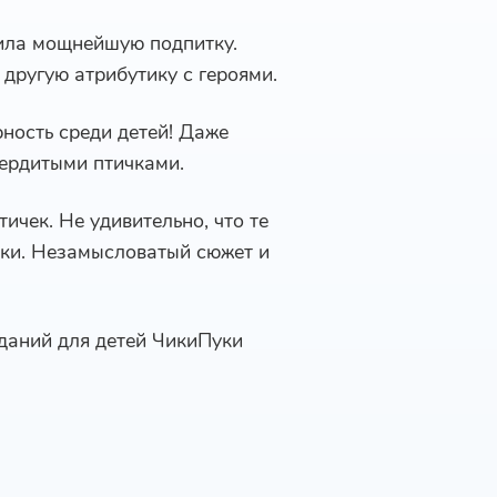
ила мощнейшую подпитку.
 другую атрибутику с героями.
ность среди детей! Даже
сердитыми птичками.
ичек. Не удивительно, что те
яки. Незамысловатый сюжет и
аданий для детей ЧикиПуки