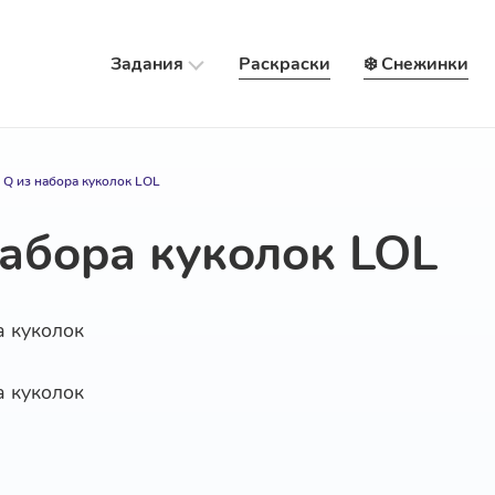
Задания
Раскраски
❄️ Снежинки
 Q из набора куколок LOL
набора куколок LOL