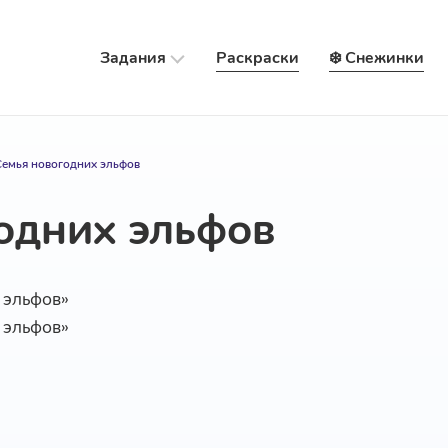
Задания
Раскраски
❄️ Снежинки
емья новогодних эльфов
одних эльфов