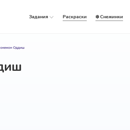
Задания
Раскраски
❄️ Снежинки
окемон Оддиш
диш