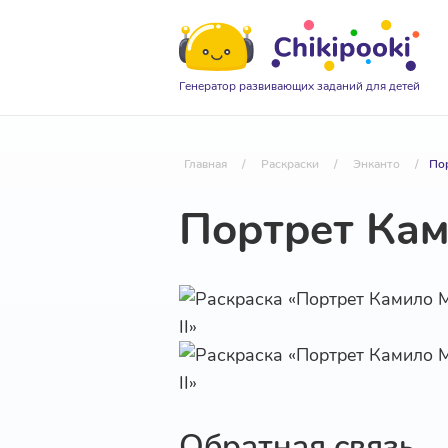
Генератор развивающих заданий для детей
Главная
/
Раскраски
/
Энканто
/
Пор
Портрет Кам
Обратная связь