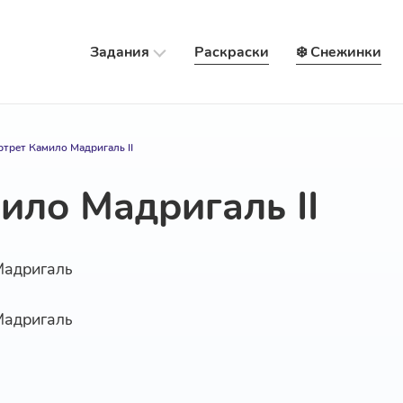
Задания
Раскраски
❄️ Снежинки
трет Камило Мадригаль II
ило Мадригаль II