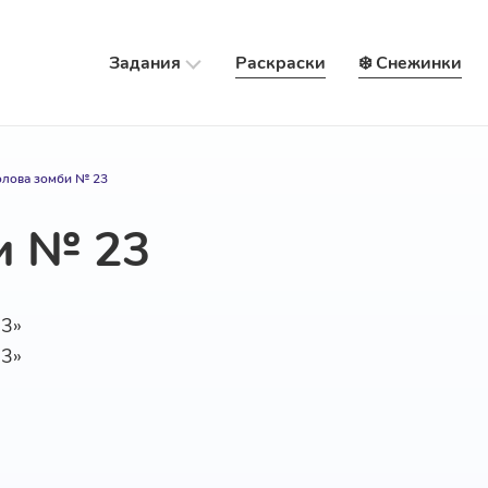
Задания
Раскраски
❄️ Снежинки
олова зомби № 23
и № 23