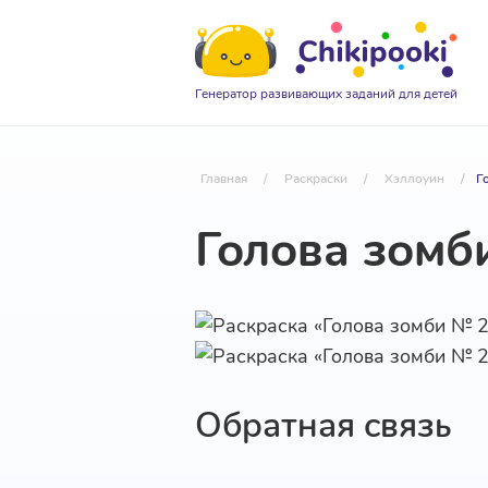
Генератор развивающих заданий для детей
Главная
/
Раскраски
/
Хэллоуин
/
Г
Голова зомб
Обратная связь