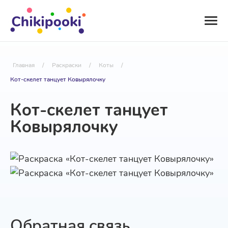
Главная
/
Раскраски
/
Коты
/
Кот-скелет танцует Ковырялочку
Кот-скелет танцует
Ковырялочку
Обратная связь