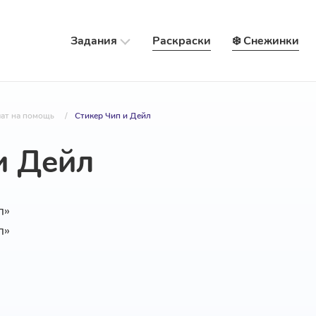
Задания
Раскраски
❄️ Снежинки
шат на помощь
/
Стикер Чип и Дейл
и Дейл