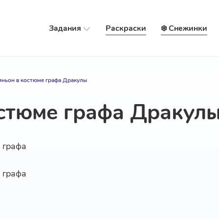
Задания
Раскраски
❄️ Снежинки
ньон в костюме графа Дракулы
стюме графа Дракул