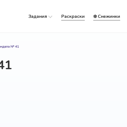
Задания
Раскраски
❄️ Снежинки
ндала № 41
41