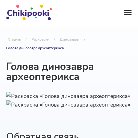
Главная
/
Раскраски
/
Динозавры
/
Голова динозавра археоптерикса
Голова динозавра
археоптерикса
Обратная связь