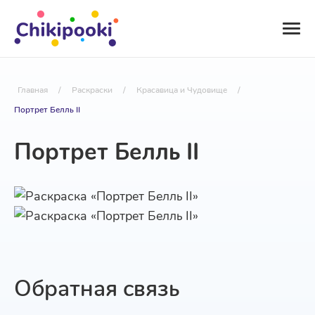
Главная
/
Раскраски
/
Красавица и Чудовище
/
Портрет Белль II
Портрет Белль II
Обратная связь