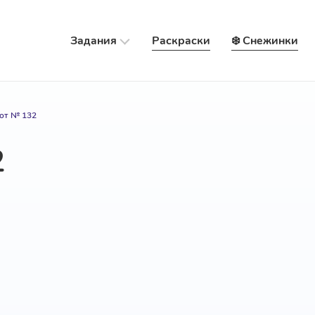
Задания
Раскраски
❄️ Снежинки
от № 132
2