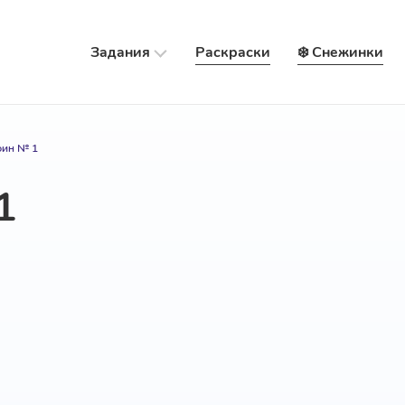
Задания
Раскраски
❄️ Снежинки
ин № 1
1