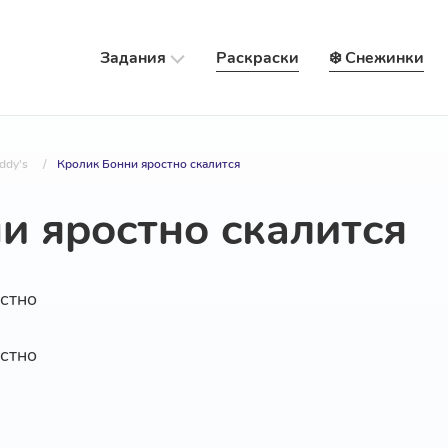
Задания
Раскраски
❄️ Снежинки
eddy's
/
Кролик Бонни яростно скалится
и яростно скалится