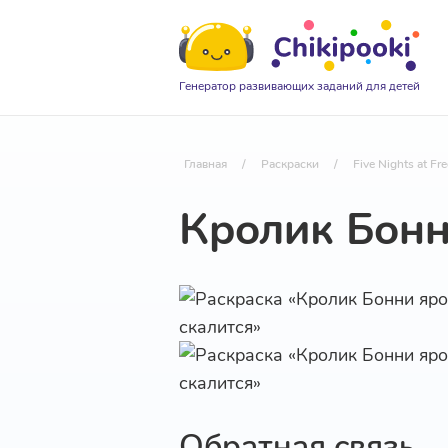
Генератор развивающих заданий для детей
Главная
/
Раскраски
/
Five Nights at Fr
Кролик Бонн
Обратная связь