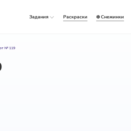
Задания
Раскраски
❄️ Снежинки
от № 119
9