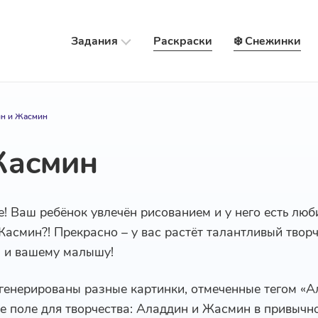
Задания
Раскраски
❄️ Снежинки
н и Жасмин
Жасмин
е! Ваш ребёнок увлечён рисованием и у него есть лю
Жасмин?! Прекрасно – у вас растёт талантливый твор
м и вашему малышу!
сгенерированы разные картинки, отмеченные тегом «
е поле для творчества: Аладдин и Жасмин в привычно