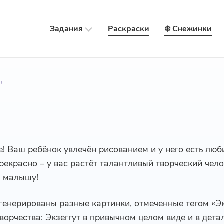
Задания
Раскраски
❄️ Снежинки
т
е! Ваш ребёнок увлечён рисованием и у него есть лю
 Прекрасно – у вас растёт талантливый творческий чел
у малышу!
генерированы разные картинки, отмеченные тегом «Эк
ворчества: Экзеггут в привычном целом виде и в дета