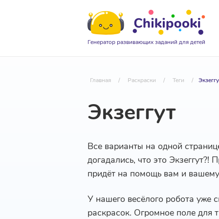
Генератор развивающих заданий для детей
Главная
/
Раскраски
/
Теги
/
Экзеггу
Экзеггут
Все варианты на одной страниц
догадались, что это Экзеггут?!
придёт на помощь вам и вашем
У нашего весёлого робота уже с
раскрасок. Огромное поле для т