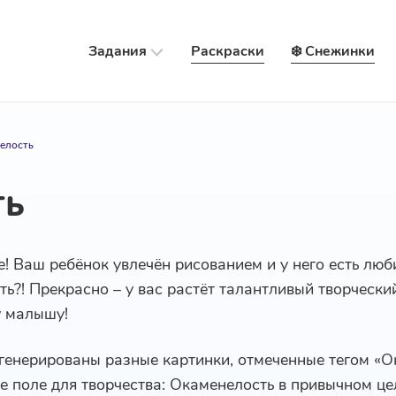
Задания
Раскраски
❄️ Снежинки
елость
ть
е! Ваш ребёнок увлечён рисованием и у него есть лю
ть?! Прекрасно – у вас растёт талантливый творчески
у малышу!
сгенерированы разные картинки, отмеченные тегом «О
 поле для творчества: Окаменелость в привычном цел