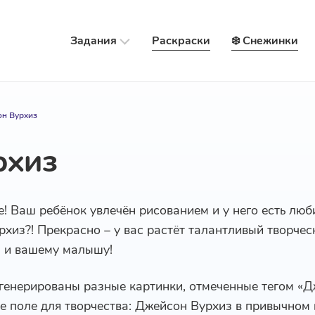
Задания
Раскраски
❄️ Снежинки
н Вурхиз
рхиз
е! Ваш ребёнок увлечён рисованием и у него есть лю
рхиз?! Прекрасно – у вас растёт талантливый творчес
м и вашему малышу!
сгенерированы разные картинки, отмеченные тегом «Д
 поле для творчества: Джейсон Вурхиз в привычном ц