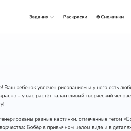
Задания
Раскраски
❄️ Снежинки
е! Ваш ребёнок увлечён рисованием и у него есть лю
екрасно – у вас растёт талантливый творческий челов
у!
сгенерированы разные картинки, отмеченные тегом «Б
ворчества: Бобёр в привычном целом виде и в деталях