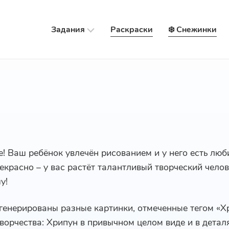
Задания
Раскраски
❄️ Снежинки
е! Ваш ребёнок увлечён рисованием и у него есть лю
рекрасно – у вас растёт талантливый творческий чело
у!
сгенерированы разные картинки, отмеченные тегом «Х
ворчества: Хрипун в привычном целом виде и в детал